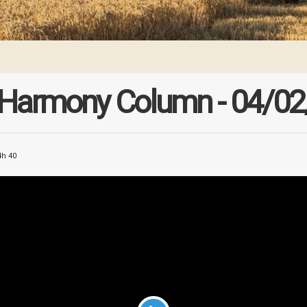
 Harmony Column - 04/0
4h 40