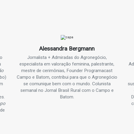
Alessandra Bergmann
ro
Jornalista + Admiradas do Agronegócio,
u
especialista em valoração feminina, palestrante,
Ad
ão
mestre de cerimônias, Founder Programacast
bo)
Campo e Batom, contribui para que o Agronegócio
um
se comunique bem com o mundo. Colunista
sus
semanal no Jornal Brasil Rural com o Campo e
es.
Batom.
D
po
c
 de