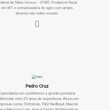
ederal de Mato Grosso - UFMT, Produtora Rural
em MT e comunicadora do agro com amplo
alcance nas redes sociais.
Pedro Cruz
Especialista em contêineres e gestão portuária
ltimodal, com 25 anos de experiência. Atuou em
presas como Petrobras, P&O Nedlloyd, Maersk
ne e Mercosul Line. Hoje é Gestor Multimodal na