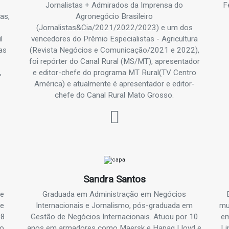
Jornalistas + Admirados da Imprensa do
F
as,
Agronegócio Brasileiro
(Jornalistas&Cia/2021/2022/2023) e um dos
l
vencedores do Prêmio Especialistas - Agricultura
as
(Revista Negócios e Comunicação/2021 e 2022),
foi repórter do Canal Rural (MS/MT), apresentador
,
e editor-chefe do programa MT Rural(TV Centro
América) e atualmente é apresentador e editor-
chefe do Canal Rural Mato Grosso.
Sandra Santos
 e
Graduada em Administração em Negócios
 e
Internacionais e Jornalismo, pós-graduada em
mu
18
Gestão de Negócios Internacionais. Atuou por 10
em
to
anos em armadores como Maersk e Hapag Lloyd e
Li