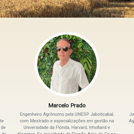
Marcelo Prado
Engenheiro Agrônomo pela UNESP Jaboticabal,
Jo
te
com Mestrado e especializações em gestão na
Ag
 de
Universidade da Flórida, Harvard, Inholland e
 de
Kingston. Ex-presidente da Divisão Agro do Grupo