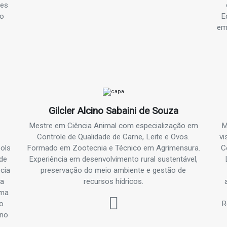
des
to
E
em
Gilcler Alcino Sabaini de Souza
Mestre em Ciência Animal com especialização em
M
Controle de Qualidade de Carne, Leite e Ovos.
vi
ols
Formado em Zootecnia e Técnico em Agrimensura.
C
de
Experiência em desenvolvimento rural sustentável,
cia
preservação do meio ambiente e gestão de
ua
recursos hídricos.
ama
o
R
 no