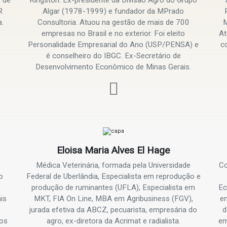
R
Algar (1978-1999) e fundador da MPrado
.
Consultoria. Atuou na gestão de mais de 700
M
empresas no Brasil e no exterior. Foi eleito
At
Personalidade Empresarial do Ano (USP/PENSA) e
c
é conselheiro do IBGC. Ex-Secretário de
Desenvolvimento Econômico de Minas Gerais.
Eloisa Maria Alves El Hage
e
Médica Veterinária, formada pela Universidade
Co
o
Federal de Uberlândia, Especialista em reprodução e
produção de ruminantes (UFLA), Especialista em
Ec
is
MKT, FIA On Line, MBA em Agribusiness (FGV),
em
jurada efetiva da ABCZ, pecuarista, empresária do
d
eos
agro, ex-diretora da Acrimat e radialista.
em