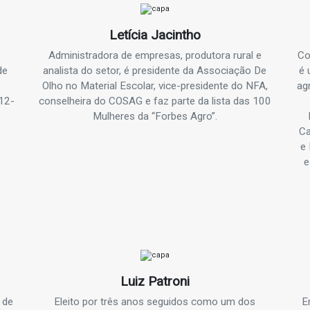
Letícia Jacintho
Administradora de empresas, produtora rural e
Co
de
analista do setor, é presidente da Associação De
é 
Olho no Material Escolar, vice-presidente do NFA,
ag
12-
conselheira do COSAG e faz parte da lista das 100
Mulheres da “Forbes Agro”.
Ca
e 
e
Luiz Patroni
 de
Eleito por três anos seguidos como um dos
E